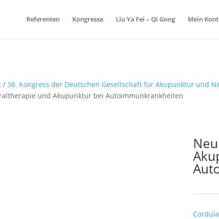
Products
search
Referenten
Kongresse
Liu Ya Fei – Qi Gong
Mein Kont
t
/
38. Kongress der Deutschen Gesellschaft für Akupunktur und N
altherapie und Akupunktur bei Autoimmunkrankheiten
Neu
Aku
Aut
Schlagw
Cordula