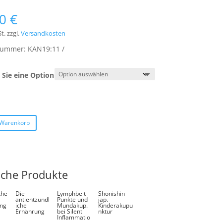
00
€
t.
zzgl.
Versandkosten
lnummer:
KAN19:11
Sie eine Option
 Warenkorb
iche Produkte
the
Die
Lymphbelt-
Shonishin –
antientzündl
Punkte und
jap.
ung
iche
Mundakup.
Kinderakupu
Ernährung
bei Silent
nktur
Inflammatio