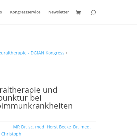
o
Kongressservice
Newsletter
euraltherapie - DGfAN Kongress
/
raltherapie und
punktur bei
oimmunkrankheiten
örter:
MR Dr. sc. med. Horst Becke
,
Dr. med.
 Christoph