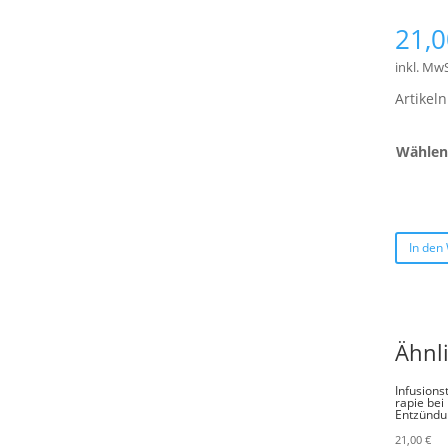
21,
inkl. MwS
Artike
Wählen 
In den
Ähnl
Infusions
rapie bei
Entzünd
21,00
€