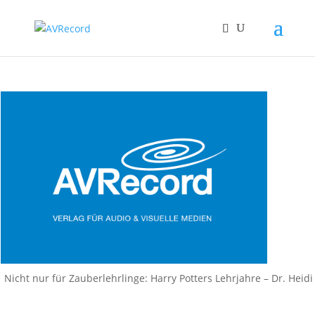
Nicht nur für Zauberlehrlinge: Harry Potters Lehrjahre – Dr. Heidi