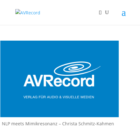
NLP meets Mimikresonanz – Christa Schmitz-Kahmen