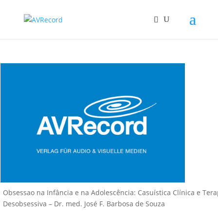
Obsessao na Infância e na Adolescência: Casuística Clínica e Ter
Desobsessiva – Dr. med. José F. Barbosa de Souza