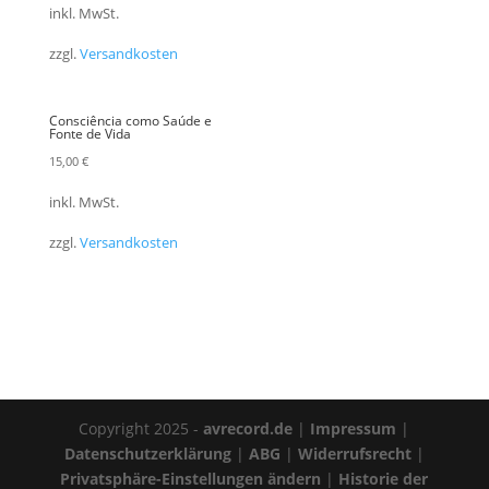
inkl. MwSt.
zzgl.
Versandkosten
Consciência como Saúde e
Fonte de Vida
15,00
€
inkl. MwSt.
zzgl.
Versandkosten
Copyright 2025 -
avrecord.de
|
Impressum
|
Datenschutzerklärung
|
ABG
|
Widerrufsrecht
|
Privatsphäre-Einstellungen ändern
|
Historie der