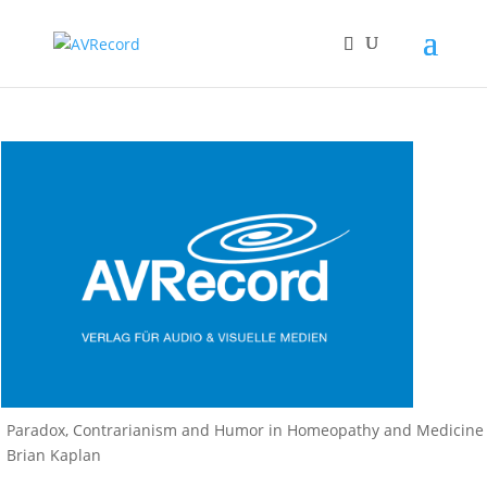
Paradox, Contrarianism and Humor in Homeopathy and Medicine –
Brian Kaplan