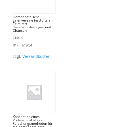
Homöopathische
Laienvereine im digitalen
Zeitalter:
Herausforderungen und
Chancen
21,00
€
inkl. MwSt.
zzgl.
Versandkosten
Konzeption eines
Professionskollegs:
Forschungsmethoden für
die homöopathische