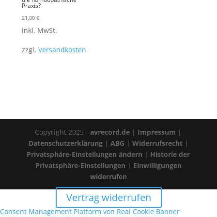
Praxis?
21,00
€
inkl. MwSt.
zzgl.
Versandkosten
Copyright 2025 -
avrecord.de
|
Impressum
|
Datenschutzerklärung
|
ABG
|
Widerrufsrecht
|
Privatsphäre-Einstellungen ändern
|
Historie der
Privatsphäre-Einstellungen
|
Einwilligungen
widerrufen
Vertrag widerrufen
Consent Management Platform von Real Cookie Banner