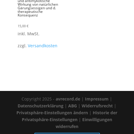
und antimykotische
Wirkung von natürlichen
Gärungsessigen und d.
therapeutische
Konsequenz
15,00
€
inkl. MwSt.
zzgl.
Versandkosten
Copyright 2025 -
avrecord.de
|
Impressum
|
Datenschutzerklärung
|
ABG
|
Widerrufsrecht
|
Privatsphäre-Einstellungen ändern
|
Historie der
Privatsphäre-Einstellungen
|
Einwilligungen
widerrufen