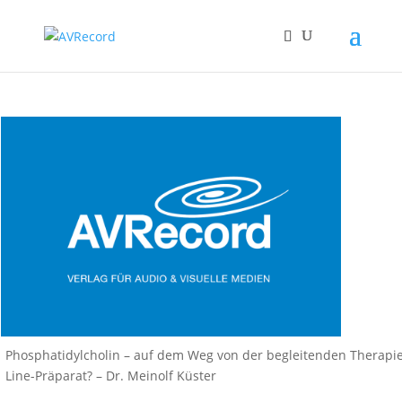
Phosphatidylcholin – auf dem Weg von der begleitenden Therapie
Line-Präparat? – Dr. Meinolf Küster