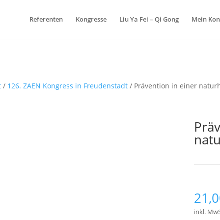
Referenten
Kongresse
Liu Ya Fei – Qi Gong
Mein Kon
t
/
126. ZAEN Kongress in Freudenstadt
/ Prävention in einer natur
Präv
natu
Schlagw
21,
inkl. MwS