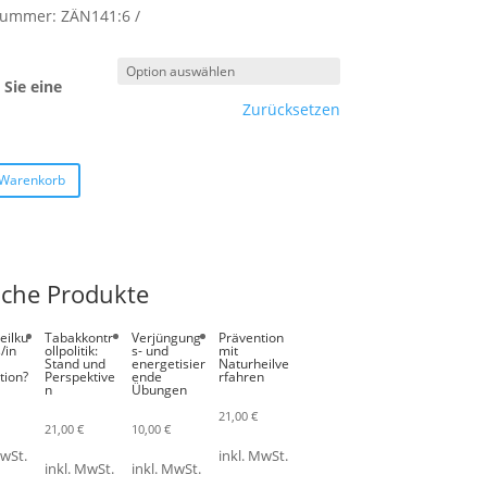
lnummer:
ZÄN141:6
Sie eine
Zurücksetzen
 Warenkorb
iche Produkte
eilku
Tabakkontr
Verjüngung
Prävention
/in
ollpolitik:
s- und
mit
Stand und
energetisier
Naturheilve
tion?
Perspektive
ende
rfahren
n
Übungen
21,00
€
21,00
€
10,00
€
MwSt.
inkl. MwSt.
inkl. MwSt.
inkl. MwSt.