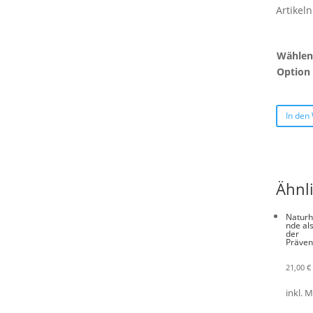
Artike
Wählen 
Option
In den
Ähnl
Naturh
nde als
der
Präven
21,00
€
inkl. 