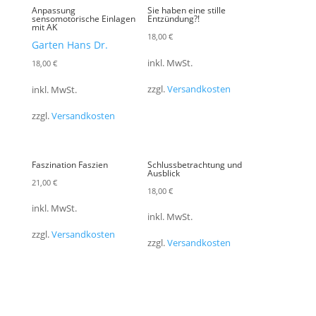
Anpassung
Sie haben eine stille
sensomotorische Einlagen
Entzündung?!
mit AK
18,00
€
Garten Hans Dr.
inkl. MwSt.
18,00
€
zzgl.
Versandkosten
inkl. MwSt.
zzgl.
Versandkosten
Faszination Faszien
Schlussbetrachtung und
Ausblick
21,00
€
18,00
€
inkl. MwSt.
inkl. MwSt.
zzgl.
Versandkosten
zzgl.
Versandkosten