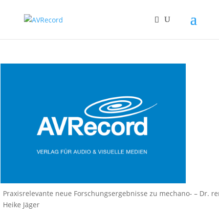
Praxisrelevante neue Forschungsergebnisse zu mechano- – Dr. rer
Heike Jäger