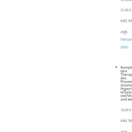
21,00
€
inkl. 
zzgl.
Versa
sten
Kompl
täre
Therap
des
Prosta
zinoms
Hyper
ie/Sel
stel/Vi
und we
18,00
€
inkl. 
zzgl.