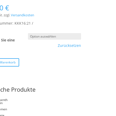
00
€
t.
zzgl.
Versandkosten
lnummer:
KKK16:21
Sie eine
Zurücksetzen
 Warenkorb
iche Produkte
senth
in
emen
gie