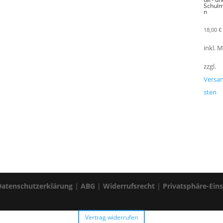
Schulm
n
18,00
€
inkl. 
zzgl.
Versa
sten
Datenschutzerklärung
|
ABG
|
Widerrufsrecht
|
Privatsphäre-Ein
Vertrag widerrufen