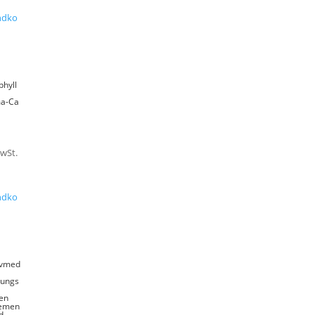
ndko
phyll
a-Ca
MwSt.
ndko
tivmed
rungs
en
emen
d