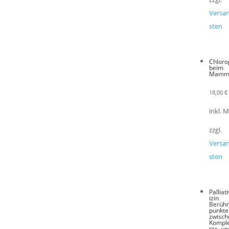
Versa
sten
Chloro
beim
Mamm
18,00
€
inkl. 
zzgl.
Versa
sten
Pallia
izin
Berüh
punkte
zwisch
Kompl
tär- un