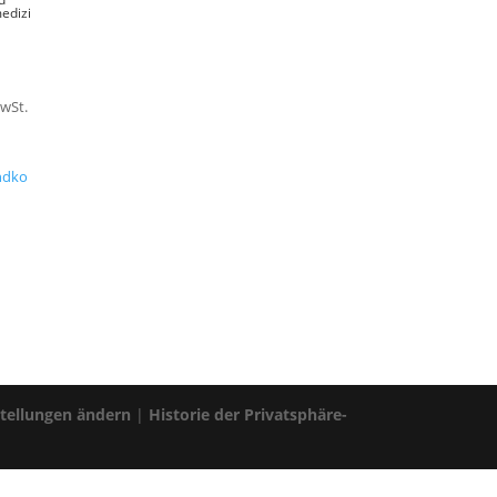
edizi
MwSt.
ndko
stellungen ändern
|
Historie der Privatsphäre-