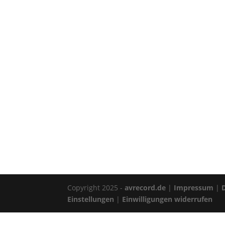
Copyright 2025 -
avrecord.de
|
Impressum
|
Einstellungen
|
Einwilligungen widerrufen