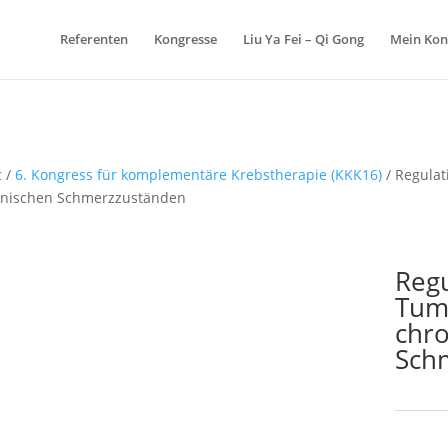
Referenten
Kongresse
Liu Ya Fei – Qi Gong
Mein Kon
t
/
6. Kongress für komplementäre Krebstherapie (KKK16)
/ Regulat
onischen Schmerzzuständen
Regu
Tum
chr
Sch
Schlagw