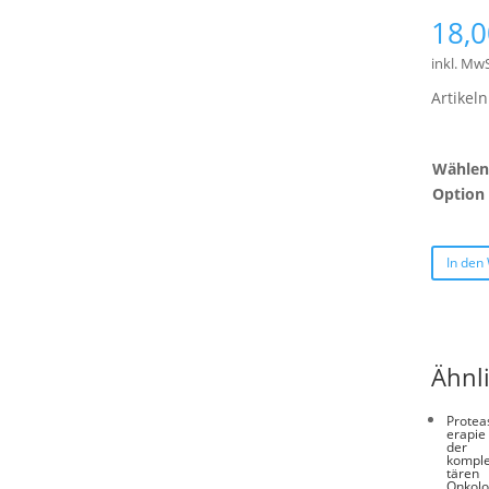
18,
inkl. MwS
Artike
Wählen 
Option
In den
Ähnl
Protea
erapie 
der
kompl
tären
Onkolo