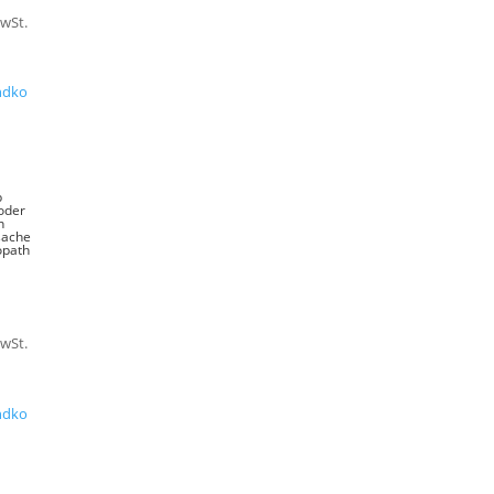
MwSt.
ndko
b
oder
n
sache
path
MwSt.
ndko