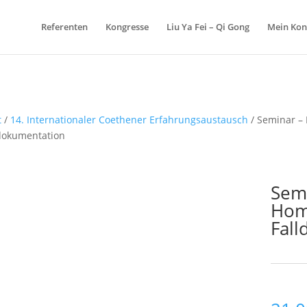
Referenten
Kongresse
Liu Ya Fei – Qi Gong
Mein Kon
t
/
14. Internationaler Coethener Erfahrungsaustausch
/ Seminar –
dokumentation
Semi
Hom
Fal
Schlagw