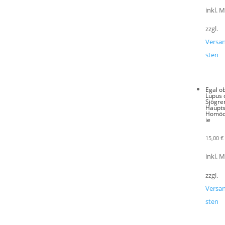
inkl. 
zzgl.
Versa
sten
Egal o
Lupus 
Sjögre
Haupt
Homöo
ie
15,00
€
inkl. 
zzgl.
Versa
sten