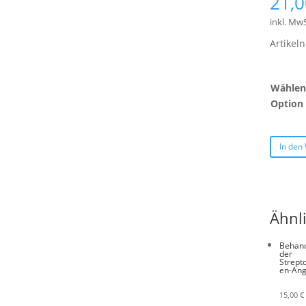
21,
inkl. MwS
Artike
Wählen 
Option
In den
Ähnl
Behan
der
Strept
en-Ang
15,00
€