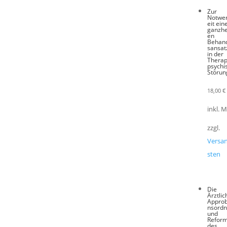
Zur
Notwe
eit ein
ganzhe
en
Behan
sansat
in der
Therap
psychi
Störun
18,00
€
inkl. 
zzgl.
Versa
sten
Die
Ärztlic
Approb
nsord
und
Refor
des