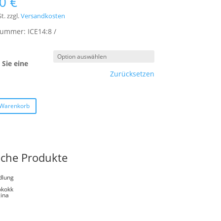
00
€
t.
zzgl.
Versandkosten
lnummer:
ICE14:8
Sie eine
Zurücksetzen
 Warenkorb
iche Produkte
dlung
okokk
ina