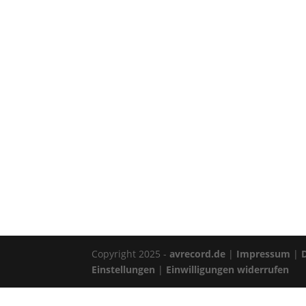
Copyright 2025 -
avrecord.de
|
Impressum
|
Einstellungen
|
Einwilligungen widerrufen