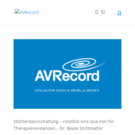
Störherdausschaltung – conditio sine qua non für
Therapieresistenzen – Dr. Beate Strittmatter