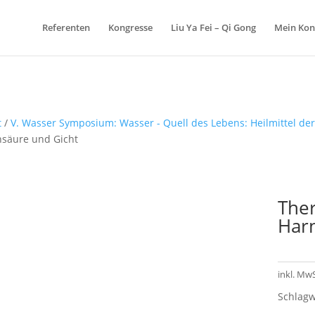
Referenten
Kongresse
Liu Ya Fei – Qi Gong
Mein Kon
t
/
V. Wasser Symposium: Wasser - Quell des Lebens: Heilmittel de
säure und Gicht
The
Har
inkl. MwS
Schlagw