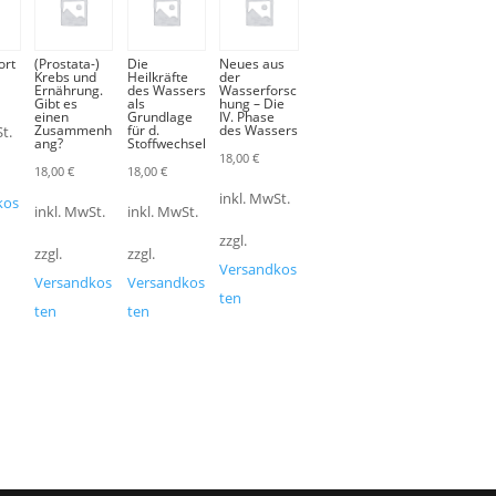
ort
(Prostata-)
Die
Neues aus
Krebs und
Heilkräfte
der
Ernährung.
des Wassers
Wasserforsc
Gibt es
als
hung – Die
einen
Grundlage
IV. Phase
Zusammenh
für d.
des Wassers
t.
ang?
Stoffwechsel
18,00
€
18,00
€
18,00
€
inkl. MwSt.
kos
inkl. MwSt.
inkl. MwSt.
zzgl.
zzgl.
zzgl.
Versandkos
Versandkos
Versandkos
ten
ten
ten