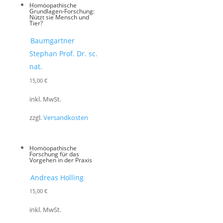
Homöopathische
Grundlagen-Forschung:
Nützt sie Mensch und
Tier?
Baumgartner
Stephan Prof. Dr. sc.
nat.
15,00
€
inkl. MwSt.
zzgl.
Versandkosten
Homöopathische
Forschung für das
Vorgehen in der Praxis
Andreas Holling
15,00
€
inkl. MwSt.