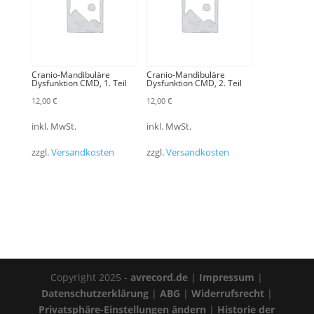
Cranio-Mandibuläre
Cranio-Mandibuläre
Dysfunktion CMD, 1. Teil
Dysfunktion CMD, 2. Teil
12,00
€
12,00
€
inkl. MwSt.
inkl. MwSt.
zzgl.
Versandkosten
zzgl.
Versandkosten
Copyright 2025 -
avrecord.de
|
Impressum
|
Datenschutzerklärung
|
ABG
|
Widerrufsrecht
|
Privatsphäre-Einstellungen ändern
|
Historie der