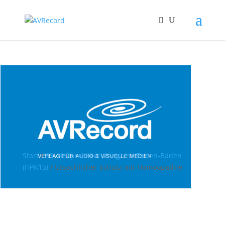
Start
/
48. Heilpraktiker-Kongress Baden-Baden
(HPK15)
/ Ursächlicher Schutz mit Homöopathie