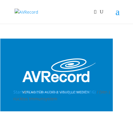
Start
/
49. Heilpraktiker-Kongress (HPK16)
/ (Ver-)
rücktes Immunsystem