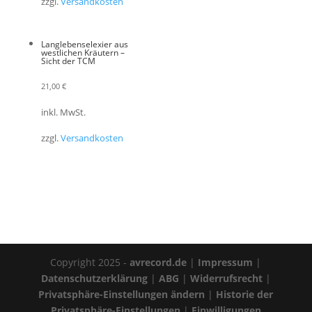
zzgl.
Versandkosten
Langlebenselexier aus
westlichen Kräutern –
Sicht der TCM
21,00
€
inkl. MwSt.
zzgl.
Versandkosten
Copyright 2025 -
avrecord.de
|
Impressum
|
Datenschutzerklärung
|
ABG
|
Widerrufsrecht
|
Privatsphäre-Einstellungen ändern
|
Historie der
Privatsphäre-Einstellungen
|
Einwilligungen