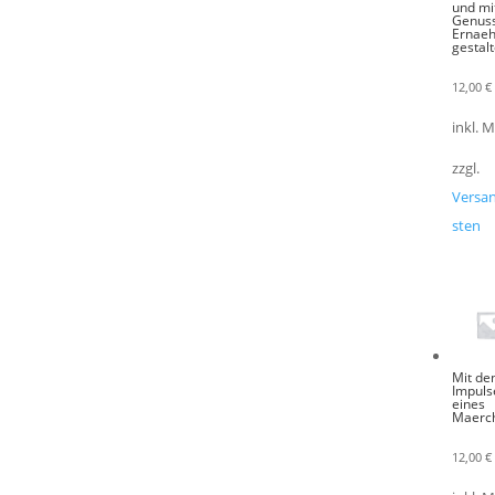
und mi
Genuss
Ernae
gestal
12,00
€
inkl. 
zzgl.
Versa
sten
Mit de
Impuls
eines
Maerc
12,00
€