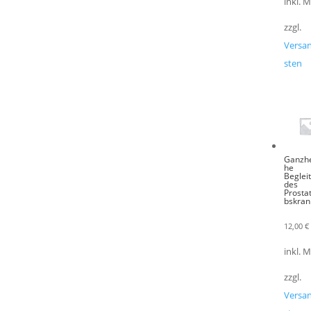
inkl. 
zzgl.
Versa
sten
Ganzhe
he
Beglei
des
Prosta
bskran
12,00
€
inkl. 
zzgl.
Versa