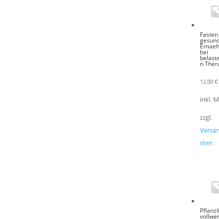
Fasten
gesun
Ernae
bei
belast
n Ther
12,00
€
inkl. 
zzgl.
Versa
sten
Pflanzl
vollwer