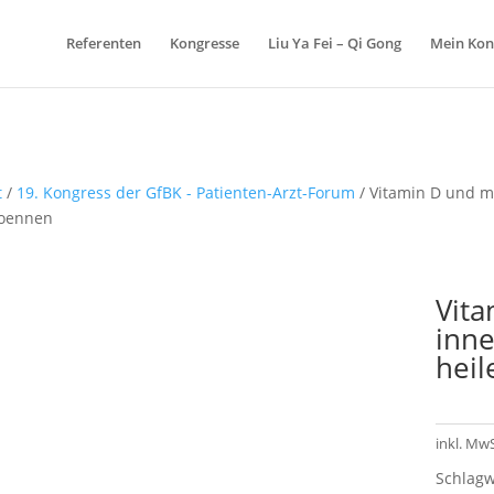
Referenten
Kongresse
Liu Ya Fei – Qi Gong
Mein Kon
t
/
19. Kongress der GfBK - Patienten-Arzt-Forum
/ Vitamin D und m
koennen
Vit
inne
hei
inkl. MwS
Schlagw