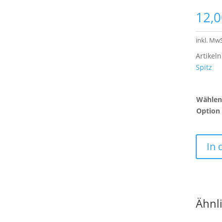
12,
inkl. MwS
Artike
Spitz
Wählen 
Option
In
Ähnl