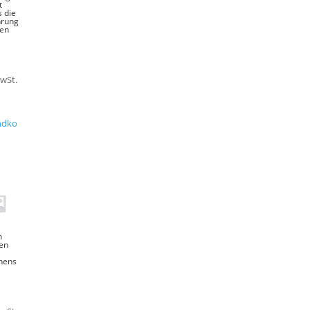
t
 die
hrung
ten
MwSt.
ndko
n
en
hens