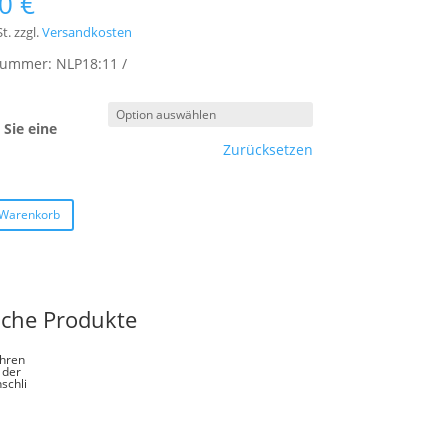
00
€
t.
zzgl.
Versandkosten
lnummer:
NLP18:11
Sie eine
Zurücksetzen
 Warenkorb
iche Produkte
hren
 der
schli