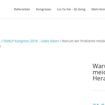
Referenten
Kongresse
Liu Ya Fei – Qi Gong
Mein Kon
t
/
DVNLP Kongress 2018 - Liebe leben
/ Warum wir Probleme meide
!
War
mei
Hera
Schlagw