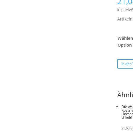
21,
inkl. MwS
Artike
Wählen 
Option
In den
Ähnl
Die wa
Kosten
Unmen
chkeit!
21,00
€