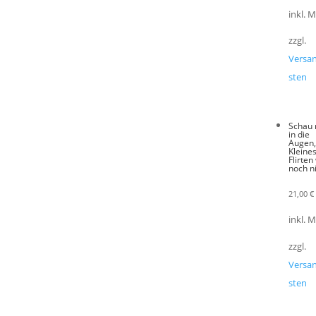
inkl. 
zzgl.
Versa
sten
Schau 
in die
Augen
Kleine
Flirten
noch n
21,00
€
inkl. 
zzgl.
Versa
sten