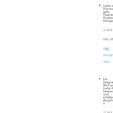
Liebe i
Psycho
apie,
Potenti
Proble
Perspe
21,00
€
inkl. 
zzgl.
Versa
sten
Ein
Integra
Blick a
Liebe f
bewus
und
erfüll
Bezie
n
21,00
€