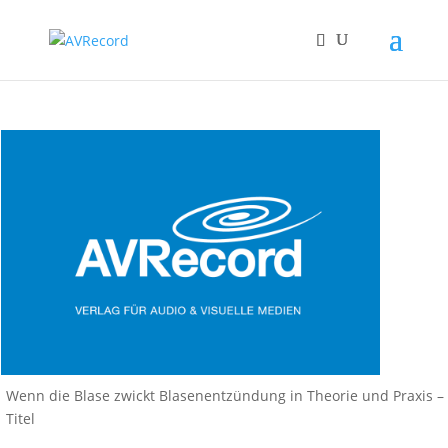
Wenn die Blase zwickt Blasenentzündung in Theorie und Praxis –
Titel