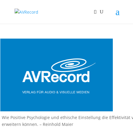
Wie Positive Psychologie und ethische Einstellung die Effektivität
erweitern können. – Reinhold Maier