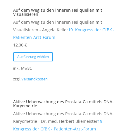
Die
Auf dem Weg zu den inneren Heilquellen mit
Optionen
Visualisieren
können
Auf dem Weg zu den inneren Heilquellen mit
auf
Visualisieren - Angela Keller
19. Kongress der GfBK -
der
Patienten-Arzt-Forum
Produktseite
12,00
€
gewählt
Dieses
Ausführung wählen
werden
Produkt
weist
inkl. MwSt.
mehrere
zzgl.
Versandkosten
Varianten
auf.
Die
Aktive Ueberwachung des Prostata-Ca mittels DNA-
Optionen
Karyometrie
können
Aktive Ueberwachung des Prostata-Ca mittels DNA-
auf
Karyometrie - Dr. med. Herbert Bliemeister
19.
der
Kongress der GfBK - Patienten-Arzt-Forum