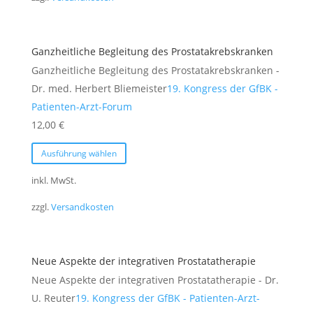
Varianten
auf.
Die
Ganzheitliche Begleitung des Prostatakrebskranken
Optionen
Ganzheitliche Begleitung des Prostatakrebskranken -
können
Dr. med. Herbert Bliemeister
19. Kongress der GfBK -
auf
Patienten-Arzt-Forum
der
12,00
€
Produktseite
Dieses
gewählt
Ausführung wählen
Produkt
werden
weist
inkl. MwSt.
mehrere
zzgl.
Versandkosten
Varianten
auf.
Die
Neue Aspekte der integrativen Prostatatherapie
Optionen
Neue Aspekte der integrativen Prostatatherapie - Dr.
können
U. Reuter
19. Kongress der GfBK - Patienten-Arzt-
auf