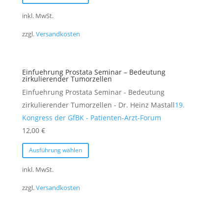
werden
Produkt
weist
inkl. MwSt.
mehrere
zzgl.
Versandkosten
Varianten
auf.
Die
Einfuehrung Prostata Seminar – Bedeutung
Optionen
zirkulierender Tumorzellen
können
Einfuehrung Prostata Seminar - Bedeutung
auf
zirkulierender Tumorzellen - Dr. Heinz Mastall
19.
der
Kongress der GfBK - Patienten-Arzt-Forum
Produktseite
12,00
€
gewählt
Dieses
Ausführung wählen
werden
Produkt
weist
inkl. MwSt.
mehrere
zzgl.
Versandkosten
Varianten
auf.
Die