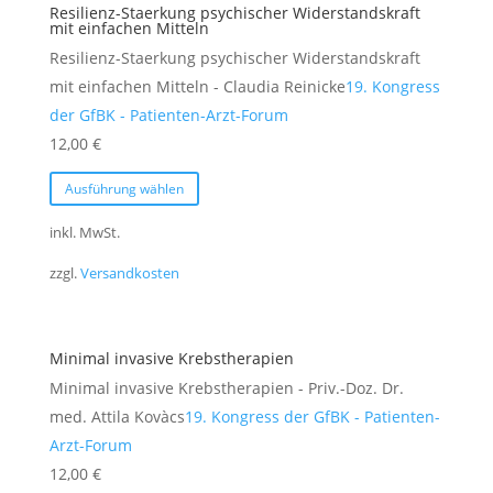
Resilienz-Staerkung psychischer Widerstandskraft
Optionen
mit einfachen Mitteln
können
Resilienz-Staerkung psychischer Widerstandskraft
auf
mit einfachen Mitteln - Claudia Reinicke
19. Kongress
der
der GfBK - Patienten-Arzt-Forum
Produktseite
12,00
€
gewählt
Dieses
Ausführung wählen
werden
Produkt
weist
inkl. MwSt.
mehrere
zzgl.
Versandkosten
Varianten
auf.
Die
Minimal invasive Krebstherapien
Optionen
Minimal invasive Krebstherapien - Priv.-Doz. Dr.
können
med. Attila Kovàcs
19. Kongress der GfBK - Patienten-
auf
Arzt-Forum
der
12,00
€
Produktseite