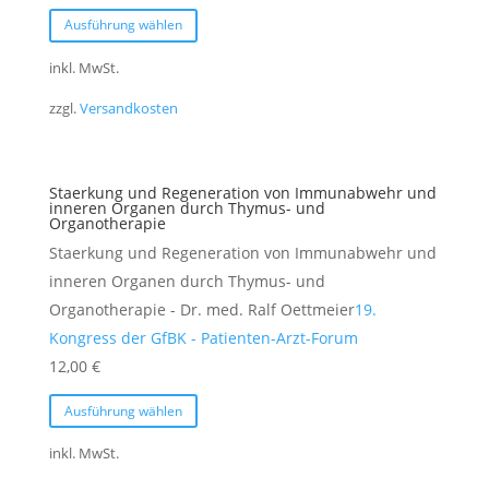
Dieses
gewählt
Ausführung wählen
Produkt
werden
weist
inkl. MwSt.
mehrere
zzgl.
Versandkosten
Varianten
auf.
Die
Staerkung und Regeneration von Immunabwehr und
Optionen
inneren Organen durch Thymus- und
Organotherapie
können
Staerkung und Regeneration von Immunabwehr und
auf
inneren Organen durch Thymus- und
der
Organotherapie - Dr. med. Ralf Oettmeier
19.
Produktseite
Kongress der GfBK - Patienten-Arzt-Forum
gewählt
12,00
€
werden
Dieses
Ausführung wählen
Produkt
weist
inkl. MwSt.
mehrere