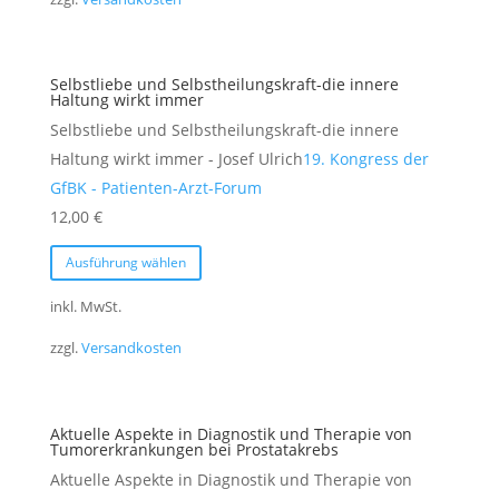
Varianten
auf.
Die
Selbstliebe und Selbstheilungskraft-die innere
Optionen
Haltung wirkt immer
können
Selbstliebe und Selbstheilungskraft-die innere
auf
Haltung wirkt immer - Josef Ulrich
19. Kongress der
der
GfBK - Patienten-Arzt-Forum
Produktseite
12,00
€
gewählt
Dieses
Ausführung wählen
werden
Produkt
weist
inkl. MwSt.
mehrere
zzgl.
Versandkosten
Varianten
auf.
Die
Aktuelle Aspekte in Diagnostik und Therapie von
Optionen
Tumorerkrankungen bei Prostatakrebs
können
Aktuelle Aspekte in Diagnostik und Therapie von