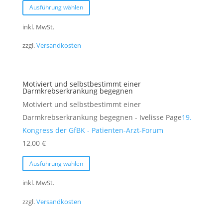
Ausführung wählen
Produkt
weist
inkl. MwSt.
mehrere
zzgl.
Versandkosten
Varianten
auf.
Die
Motiviert und selbstbestimmt einer
Optionen
Darmkrebserkrankung begegnen
können
Motiviert und selbstbestimmt einer
auf
Darmkrebserkrankung begegnen - Ivelisse Page
19.
der
Kongress der GfBK - Patienten-Arzt-Forum
Produktseite
12,00
€
gewählt
Dieses
Ausführung wählen
werden
Produkt
weist
inkl. MwSt.
mehrere
zzgl.
Versandkosten
Varianten
auf.