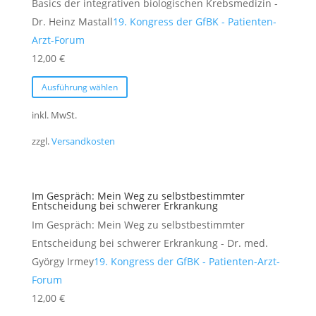
Basics der integrativen biologischen Krebsmedizin -
können
Dr. Heinz Mastall
19. Kongress der GfBK - Patienten-
auf
Arzt-Forum
der
12,00
€
Produktseite
Dieses
gewählt
Ausführung wählen
Produkt
werden
weist
inkl. MwSt.
mehrere
zzgl.
Versandkosten
Varianten
auf.
Die
Im Gespräch: Mein Weg zu selbstbestimmter
Optionen
Entscheidung bei schwerer Erkrankung
können
Im Gespräch: Mein Weg zu selbstbestimmter
auf
Entscheidung bei schwerer Erkrankung - Dr. med.
der
György Irmey
19. Kongress der GfBK - Patienten-Arzt-
Produktseite
Forum
gewählt
12,00
€
werden
Dieses