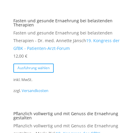
Varianten
auf.
Die
Fasten und gesunde Ernaehrung bei belastenden
Optionen
Therapien
können
Fasten und gesunde Ernaehrung bei belastenden
auf
Therapien - Dr. med. Annette Jänsch
19. Kongress der
der
GfBK - Patienten-Arzt-Forum
Produktseite
12,00
€
gewählt
Dieses
Ausführung wählen
werden
Produkt
weist
inkl. MwSt.
mehrere
zzgl.
Versandkosten
Varianten
auf.
Die
Pflanzlich vollwertig und mit Genuss die Ernaehrung
Optionen
gestalten
können
Pflanzlich vollwertig und mit Genuss die Ernaehrung
auf