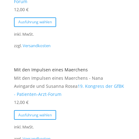
Forum
der
12,00
€
Produktseite
Dieses
gewählt
Ausführung wählen
Produkt
werden
weist
inkl. MwSt.
mehrere
zzgl.
Versandkosten
Varianten
auf.
Die
Mit den Impulsen eines Maerchens
Optionen
Mit den Impulsen eines Maerchens - Nana
können
Avingarde und Susanna Rosea
19. Kongress der GfBK
auf
- Patienten-Arzt-Forum
der
12,00
€
Produktseite
Dieses
gewählt
Ausführung wählen
Produkt
werden
weist
inkl. MwSt.
mehrere
zzgl.
Versandkosten