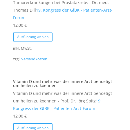
auf
Tumorerkrankungen bei Prostatakrebs - Dr. med.
der
Thomas Dill
19. Kongress der GfBK - Patienten-Arzt-
Produktseite
Forum
gewählt
12,00
€
werden
Dieses
Ausführung wählen
Produkt
weist
inkl. MwSt.
mehrere
zzgl.
Versandkosten
Varianten
auf.
Die
Vitamin D und mehr-was der innere Arzt benoetigt
Optionen
um heilen zu koennen
können
Vitamin D und mehr-was der innere Arzt benoetigt
auf
um heilen zu koennen - Prof. Dr. Jörg Spitz
19.
der
Kongress der GfBK - Patienten-Arzt-Forum
Produktseite
12,00
€
gewählt
Dieses
Ausführung wählen