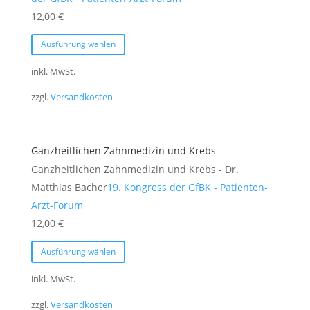
Produktseite
12,00
€
gewählt
Dieses
Ausführung wählen
werden
Produkt
weist
inkl. MwSt.
mehrere
zzgl.
Versandkosten
Varianten
auf.
Die
Ganzheitlichen Zahnmedizin und Krebs
Optionen
Ganzheitlichen Zahnmedizin und Krebs - Dr.
können
Matthias Bacher
19. Kongress der GfBK - Patienten-
auf
Arzt-Forum
der
12,00
€
Produktseite
Dieses
gewählt
Ausführung wählen
Produkt
werden
weist
inkl. MwSt.
mehrere
zzgl.
Versandkosten