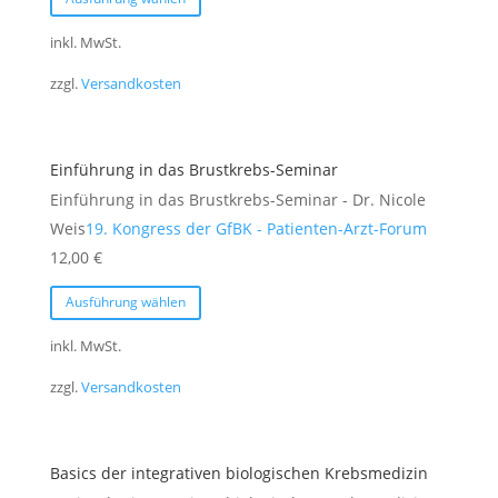
Produkt
weist
inkl. MwSt.
mehrere
zzgl.
Versandkosten
Varianten
auf.
Die
Einführung in das Brustkrebs-Seminar
Optionen
Einführung in das Brustkrebs-Seminar - Dr. Nicole
können
Weis
19. Kongress der GfBK - Patienten-Arzt-Forum
auf
12,00
€
der
Dieses
Produktseite
Ausführung wählen
Produkt
gewählt
weist
inkl. MwSt.
werden
mehrere
zzgl.
Versandkosten
Varianten
auf.
Die
Basics der integrativen biologischen Krebsmedizin
Optionen