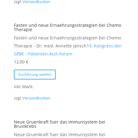
zzgl.
Versandkosten
Varianten
auf.
Die
Fasten und neue Ernaehrungsstrategien bei Chemo
Optionen
Therapie
können
Fasten und neue Ernaehrungsstrategien bei Chemo
auf
Therapie - Dr. med. Annette Jänsch
19. Kongress der
der
GfBK - Patienten-Arzt-Forum
Produktseite
12,00
€
gewählt
Dieses
Ausführung wählen
werden
Produkt
weist
inkl. MwSt.
mehrere
zzgl.
Versandkosten
Varianten
auf.
Die
Neue Gruenkraft fuer das Immunsystem bei
Optionen
Brustkrebs
können
Neue Gruenkraft fuer das Immunsystem bei