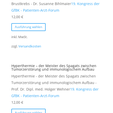
auf
Brustkrebs - Dr. Susanne Bihlmaier
19. Kongress der
der
GfBK - Patienten-Arzt-Forum
Produktseite
12,00
€
gewählt
Dieses
Ausführung wählen
werden
Produkt
weist
inkl. MwSt.
mehrere
zzgl.
Versandkosten
Varianten
auf.
Die
Hyperthermie – der Meister des Spagats zwischen
Optionen
Tumorzerstörung und immunologischem Aufbau
können
Hyperthermie - der Meister des Spagats zwischen
auf
Tumorzerstörung und immunologischem Aufbau -
der
Prof. Dr. Dipl. med. Holger Wehner
19. Kongress der
Produktseite
GfBK - Patienten-Arzt-Forum
gewählt
12,00
€
werden
Dieses
Ausführung wählen