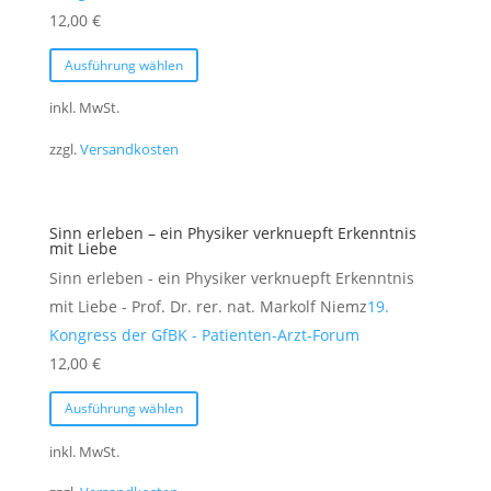
Produktseite
12,00
€
gewählt
Dieses
Ausführung wählen
werden
Produkt
weist
inkl. MwSt.
mehrere
zzgl.
Versandkosten
Varianten
auf.
Die
Sinn erleben – ein Physiker verknuepft Erkenntnis
Optionen
mit Liebe
können
Sinn erleben - ein Physiker verknuepft Erkenntnis
auf
mit Liebe - Prof. Dr. rer. nat. Markolf Niemz
19.
der
Kongress der GfBK - Patienten-Arzt-Forum
Produktseite
12,00
€
gewählt
Dieses
Ausführung wählen
werden
Produkt
weist
inkl. MwSt.
mehrere