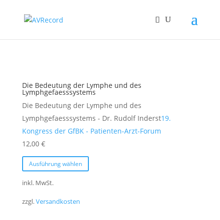
Die Bedeutung der Lymphe und des
Lymphgefaesssystems
Die Bedeutung der Lymphe und des
Lymphgefaesssystems - Dr. Rudolf Inderst
19.
Kongress der GfBK - Patienten-Arzt-Forum
12,00
€
Dieses
Ausführung wählen
Produkt
weist
inkl. MwSt.
mehrere
zzgl.
Versandkosten
Varianten
auf.