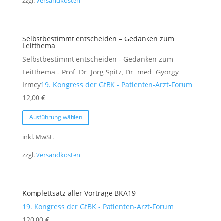
zzgl.
Versandkosten
Varianten
auf.
Die
Selbstbestimmt entscheiden – Gedanken zum
Optionen
Leitthema
können
Selbstbestimmt entscheiden - Gedanken zum
auf
Leitthema - Prof. Dr. Jörg Spitz, Dr. med. György
der
Irmey
19. Kongress der GfBK - Patienten-Arzt-Forum
Produktseite
12,00
€
gewählt
Dieses
Ausführung wählen
werden
Produkt
weist
inkl. MwSt.
mehrere
zzgl.
Versandkosten
Varianten
auf.
Die
Komplettsatz aller Vorträge BKA19
Optionen
19. Kongress der GfBK - Patienten-Arzt-Forum
können
120,00
€