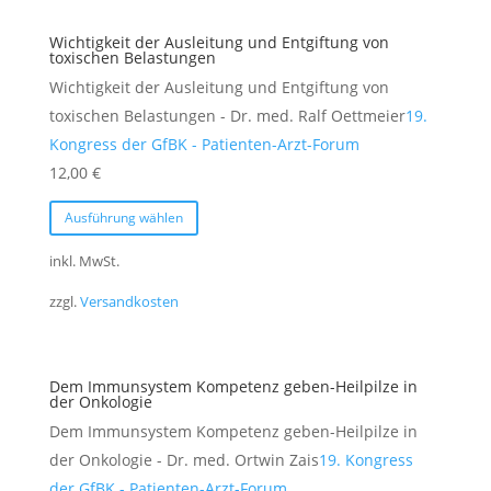
Die
Wichtigkeit der Ausleitung und Entgiftung von
Optionen
toxischen Belastungen
können
Wichtigkeit der Ausleitung und Entgiftung von
auf
toxischen Belastungen - Dr. med. Ralf Oettmeier
19.
der
Kongress der GfBK - Patienten-Arzt-Forum
Produktseite
12,00
€
gewählt
Dieses
Ausführung wählen
werden
Produkt
weist
inkl. MwSt.
mehrere
zzgl.
Versandkosten
Varianten
auf.
Die
Dem Immunsystem Kompetenz geben-Heilpilze in
Optionen
der Onkologie
können
Dem Immunsystem Kompetenz geben-Heilpilze in
auf
der Onkologie - Dr. med. Ortwin Zais
19. Kongress
der
der GfBK - Patienten-Arzt-Forum