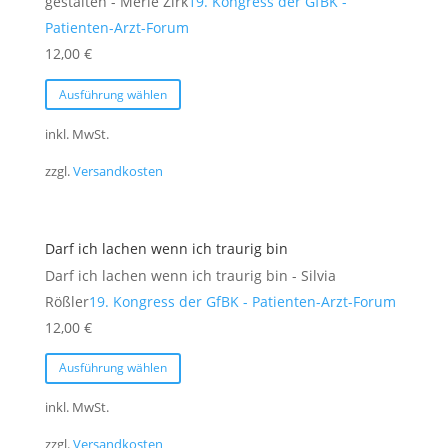
gestalten - Merle Zirk
19. Kongress der GfBK -
der
Patienten-Arzt-Forum
Produktseite
12,00
€
gewählt
Dieses
Ausführung wählen
werden
Produkt
weist
inkl. MwSt.
mehrere
zzgl.
Versandkosten
Varianten
auf.
Die
Darf ich lachen wenn ich traurig bin
Optionen
Darf ich lachen wenn ich traurig bin - Silvia
können
Rößler
19. Kongress der GfBK - Patienten-Arzt-Forum
auf
12,00
€
der
Dieses
Produktseite
Ausführung wählen
Produkt
gewählt
weist
inkl. MwSt.
werden
mehrere
zzgl.
Versandkosten