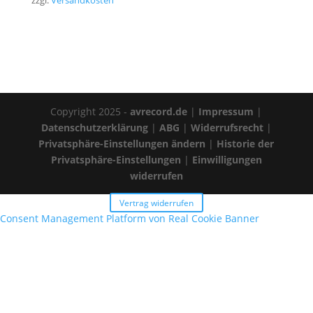
zzgl.
Versandkosten
Copyright 2025 -
avrecord.de
|
Impressum
|
Datenschutzerklärung
|
ABG
|
Widerrufsrecht
|
Privatsphäre-Einstellungen ändern
|
Historie der
Privatsphäre-Einstellungen
|
Einwilligungen
widerrufen
Vertrag widerrufen
Consent Management Platform von Real Cookie Banner