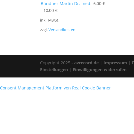
Bündner Martin Dr. med.
6,00
€
–
10,00
€
inkl. MwSt.
zzgl.
Versandkosten
Copyright 2025 -
avrecord.de
|
Impressum
|
Einstellungen
|
Einwilligungen widerrufen
Consent Management Platform von Real Cookie Banner