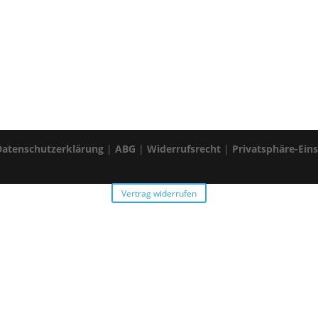
Datenschutzerklärung
|
ABG
|
Widerrufsrecht
|
Privatsphäre-Ein
Vertrag widerrufen