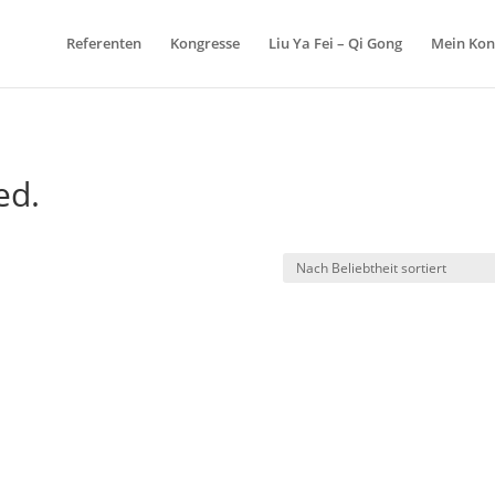
Referenten
Kongresse
Liu Ya Fei – Qi Gong
Mein Kon
ed.