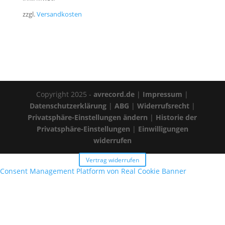
zzgl.
Versandkosten
Copyright 2025 -
avrecord.de
|
Impressum
|
Datenschutzerklärung
|
ABG
|
Widerrufsrecht
|
Privatsphäre-Einstellungen ändern
|
Historie der
Privatsphäre-Einstellungen
|
Einwilligungen
widerrufen
Vertrag widerrufen
Consent Management Platform von Real Cookie Banner