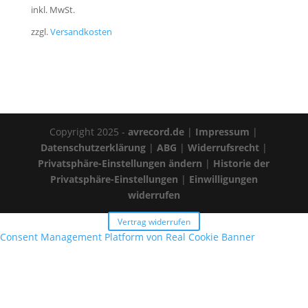
inkl. MwSt.
zzgl.
Versandkosten
Copyright 2025 -
avrecord.de
|
Impressum
|
Datenschutzerklärung
|
ABG
|
Widerrufsrecht
|
Privatsphäre-Einstellungen ändern
|
Historie der
Privatsphäre-Einstellungen
|
Einwilligungen
widerrufen
Vertrag widerrufen
Consent Management Platform von Real Cookie Banner