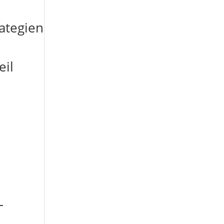
ategien
eil
–