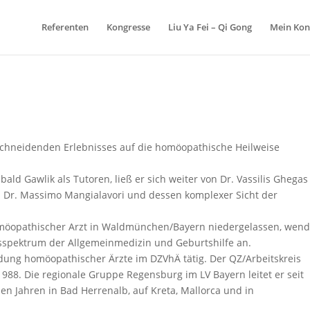
Referenten
Kongresse
Liu Ya Fei – Qi Gong
Mein Kon
nschneidenden Erlebnisses auf die homöopathische Heilweise
ibald Gawlik als Tutoren, ließ er sich weiter von Dr. Vassilis Ghegas
n Dr. Massimo Mangialavori und dessen komplexer Sicht der
omöopathischer Arzt in Waldmünchen/Bayern niedergelassen, wend
spektrum der Allgemeinmedizin und Geburtshilfe an.
bildung homöopathischer Ärzte im DZVhÄ tätig. Der QZ/Arbeitskreis
1988. Die regionale Gruppe Regensburg im LV Bayern leitet er seit
len Jahren in Bad Herrenalb, auf Kreta, Mallorca und in