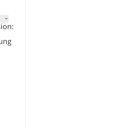
ion:
hung