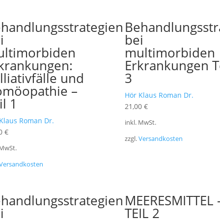
handlungsstrategien
Behandlungsstr
i
bei
ltimorbiden
multimorbiden
krankungen:
Erkrankungen T
lliativfälle und
3
möopathie –
Hör Klaus Roman Dr.
il 1
21,00
€
Klaus Roman Dr.
inkl. MwSt.
00
€
zzgl.
Versandkosten
 MwSt.
Versandkosten
handlungsstrategien
MEERESMITTEL 
i
TEIL 2