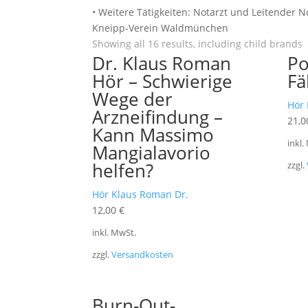
• Weitere Tätigkeiten: Notarzt und Leitender 
Kneipp-Verein Waldmünchen
Showing all 16 results, including child brands
Dr. Klaus Roman
Po
Hör – Schwierige
Fä
Wege der
Hör 
Arzneifindung –
21,
Kann Massimo
inkl.
Mangialavorio
helfen?
zzgl.
Hör Klaus Roman Dr.
12,00
€
inkl. MwSt.
zzgl.
Versandkosten
Burn-Out-