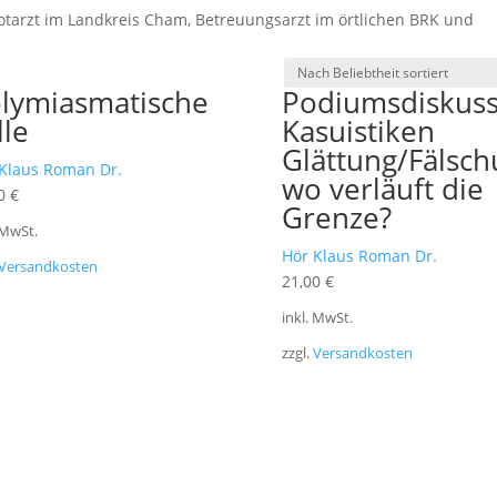
Notarzt im Landkreis Cham, Betreuungsarzt im örtlichen BRK und
lymiasmatische
Podiumsdiskuss
lle
Kasuistiken
Glättung/Fälsc
Klaus Roman Dr.
wo verläuft die
00
€
Grenze?
 MwSt.
Hör Klaus Roman Dr.
Versandkosten
21,00
€
inkl. MwSt.
zzgl.
Versandkosten