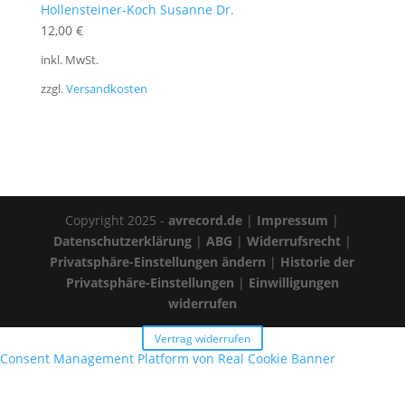
Hollensteiner-Koch Susanne Dr.
12,00
€
inkl. MwSt.
zzgl.
Versandkosten
Copyright 2025 -
avrecord.de
|
Impressum
|
Datenschutzerklärung
|
ABG
|
Widerrufsrecht
|
Privatsphäre-Einstellungen ändern
|
Historie der
Privatsphäre-Einstellungen
|
Einwilligungen
widerrufen
Vertrag widerrufen
Consent Management Platform von Real Cookie Banner