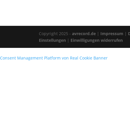
Copyright 2025 -
avrecord.de
|
Impressum
|
Einstellungen
|
Einwilligungen widerrufen
Consent Management Platform von Real Cookie Banner