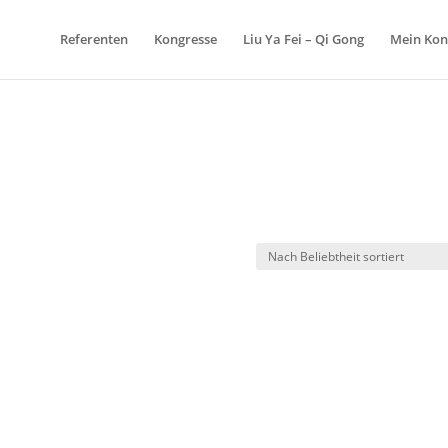
Referenten
Kongresse
Liu Ya Fei – Qi Gong
Mein Kon