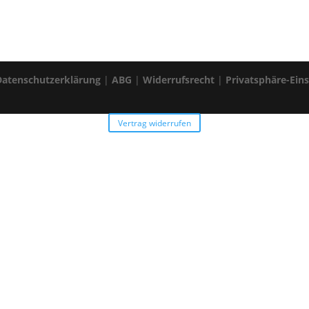
Datenschutzerklärung
|
ABG
|
Widerrufsrecht
|
Privatsphäre-Ein
Vertrag widerrufen