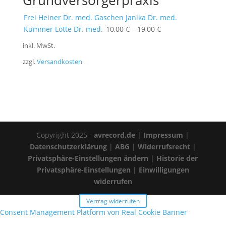
Grundversorgerpraxis
Frei Heiner Dr. med.
Gaschen Janika Dr. med.
Kummer Lotte Dr. med.
10,00
€
–
19,00
€
inkl. MwSt.
zzgl.
Versandkosten
Copyright 2025 -
avrecord.de
|
Impressum
|
Datenschutzerklärung
|
ABG
|
Widerrufsrecht
|
Privatsphäre-Einstellungen ändern
|
Historie der
Privatsphäre-Einstellungen
|
Einwilligungen
widerrufen
Vertrag widerrufen
Consent Management Platform von Real Cookie Banner