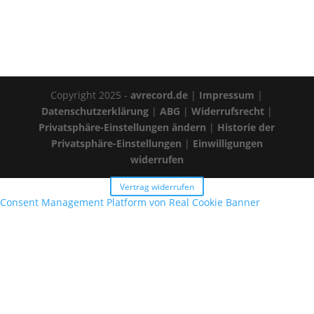
Copyright 2025 -
avrecord.de
|
Impressum
|
Datenschutzerklärung
|
ABG
|
Widerrufsrecht
|
Privatsphäre-Einstellungen ändern
|
Historie der
Privatsphäre-Einstellungen
|
Einwilligungen
widerrufen
Vertrag widerrufen
Consent Management Platform von Real Cookie Banner