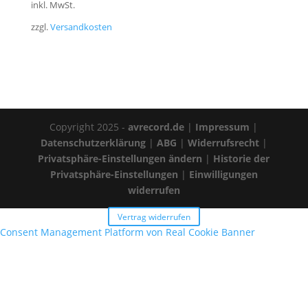
inkl. MwSt.
zzgl.
Versandkosten
Copyright 2025 -
avrecord.de
|
Impressum
|
Datenschutzerklärung
|
ABG
|
Widerrufsrecht
|
Privatsphäre-Einstellungen ändern
|
Historie der
Privatsphäre-Einstellungen
|
Einwilligungen
widerrufen
Vertrag widerrufen
Consent Management Platform von Real Cookie Banner