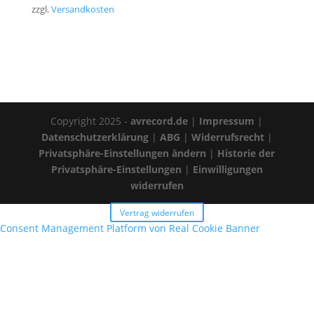
zzgl.
Versandkosten
Copyright 2025 -
avrecord.de
|
Impressum
|
Datenschutzerklärung
|
ABG
|
Widerrufsrecht
|
Privatsphäre-Einstellungen ändern
|
Historie der
Privatsphäre-Einstellungen
|
Einwilligungen
widerrufen
Vertrag widerrufen
Consent Management Platform von Real Cookie Banner