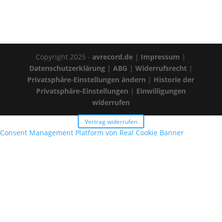
Copyright 2025 -
avrecord.de
|
Impressum
|
Datenschutzerklärung
|
ABG
|
Widerrufsrecht
|
Privatsphäre-Einstellungen ändern
|
Historie der
Privatsphäre-Einstellungen
|
Einwilligungen
widerrufen
Vertrag widerrufen
Consent Management Platform von Real Cookie Banner