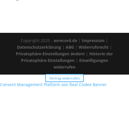
Copyright 2025 -
avrecord.de
|
Impressum
|
Datenschutzerklärung
|
ABG
|
Widerrufsrecht
|
Privatsphäre-Einstellungen ändern
|
Historie der
Privatsphäre-Einstellungen
|
Einwilligungen
widerrufen
Vertrag widerrufen
Consent Management Platform von Real Cookie Banner