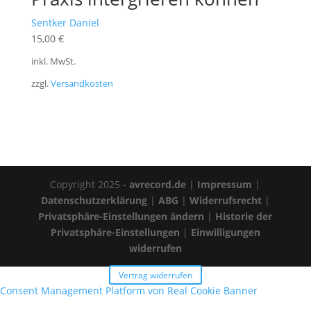
Sentker Daniel
15,00
€
inkl. MwSt.
zzgl.
Versandkosten
Copyright 2025 -
avrecord.de
|
Impressum
|
Datenschutzerklärung
|
ABG
|
Widerrufsrecht
|
Privatsphäre-Einstellungen ändern
|
Historie der
Privatsphäre-Einstellungen
|
Einwilligungen
widerrufen
Vertrag widerrufen
Consent Management Platform von Real Cookie Banner