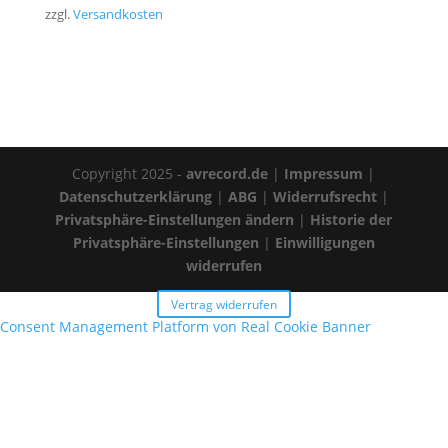
zzgl.
Versandkosten
Copyright 2025 -
avrecord.de
|
Impressum
|
Datenschutzerklärung
|
ABG
|
Widerrufsrecht
|
Privatsphäre-Einstellungen ändern
|
Historie der
Privatsphäre-Einstellungen
|
Einwilligungen
widerrufen
Vertrag widerrufen
Consent Management Platform von Real Cookie Banner