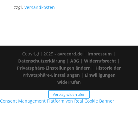
zzgl.
Versandkosten
Copyright 2025 -
avrecord.de
|
Impressum
|
Datenschutzerklärung
|
ABG
|
Widerrufsrecht
|
Privatsphäre-Einstellungen ändern
|
Historie der
Privatsphäre-Einstellungen
|
Einwilligungen
widerrufen
Vertrag widerrufen
Consent Management Platform von Real Cookie Banner