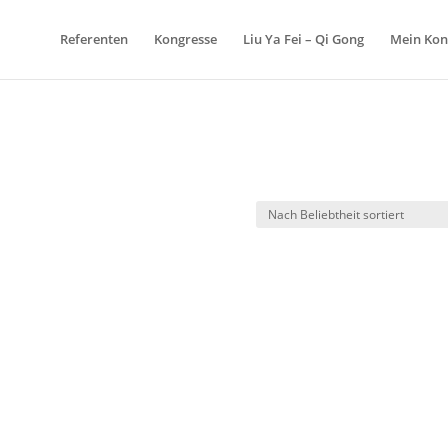
Referenten
Kongresse
Liu Ya Fei – Qi Gong
Mein Kon