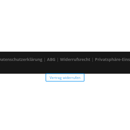
Datenschutzerklärung
|
ABG
|
Widerrufsrecht
|
Privatsphäre-Ein
Vertrag widerrufen