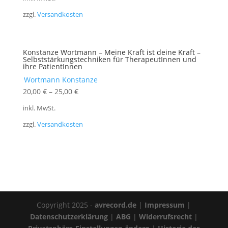
zzgl.
Versandkosten
Konstanze Wortmann – Meine Kraft ist deine Kraft –
Selbststärkungstechniken für TherapeutInnen und
ihre PatientInnen
Wortmann Konstanze
20,00
€
–
25,00
€
inkl. MwSt.
zzgl.
Versandkosten
Copyright 2025 -
avrecord.de
|
Impressum
|
Datenschutzerklärung
|
ABG
|
Widerrufsrecht
|