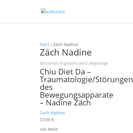
Start
/ Zäch Nadine
Zäch Nadine
Einzelnes Ergebnis wird angezeigt
Chiu Diet Da –
Traumatologie/Störunge
des
Bewegungsapparate
– Nadine Zäch
Zäch Nadine
37,00
€
inkl. MwSt.