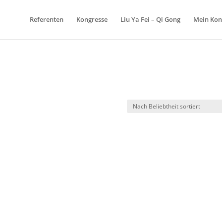
Referenten
Kongresse
Liu Ya Fei – Qi Gong
Mein Kon
n