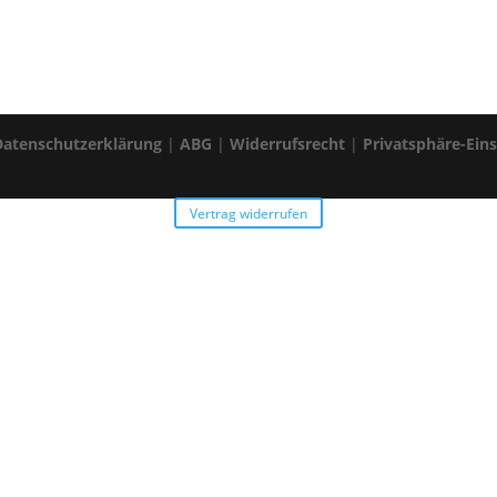
Datenschutzerklärung
|
ABG
|
Widerrufsrecht
|
Privatsphäre-Ein
Vertrag widerrufen