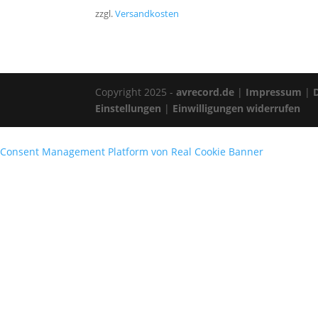
zzgl.
Versandkosten
Copyright 2025 -
avrecord.de
|
Impressum
|
Einstellungen
|
Einwilligungen widerrufen
Consent Management Platform von Real Cookie Banner