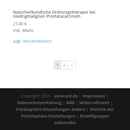
Naturheilkundliche Ordnungstherapie bei
niedrigmalignen Prostatacarcinom
21,00
€
inkl. MwSt.
zzgl.
Versandkosten
1
2
→
Copyright 2025 -
avrecord.de
|
Impressum
|
Datenschutzerklärung
|
ABG
|
Widerrufsrecht
|
Privatsphäre-Einstellungen ändern
|
Historie der
Privatsphäre-Einstellungen
|
Einwilligungen
widerrufen