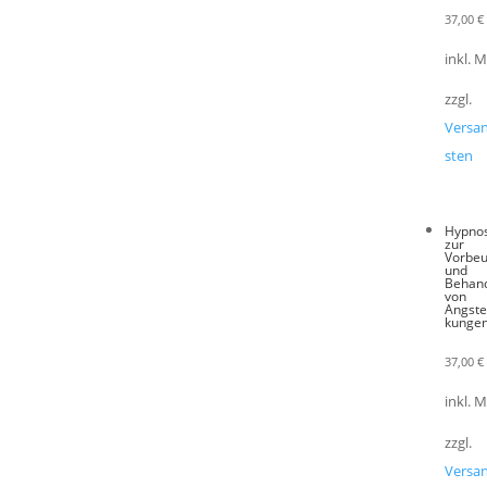
37,00
€
inkl. 
zzgl.
Versa
sten
Hypno
zur
Vorbe
und
Behan
von
Angste
kunge
37,00
€
inkl. 
zzgl.
Versa