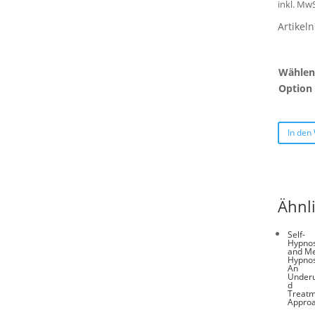
inkl. MwS
Artike
Wählen 
Option
In den
Ähnl
Self-
Hypnos
and Me
Hypnos
An
Underu
d
Treat
Appro