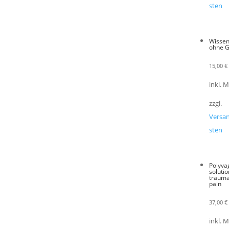
sten
Wisse
ohne 
15,00
€
inkl. 
zzgl.
Versa
sten
Polyva
solutio
traum
pain
37,00
€
inkl. 