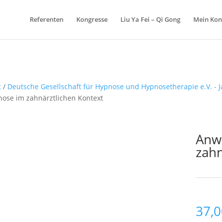
Referenten
Kongresse
Liu Ya Fei – Qi Gong
Mein Kon
t
/
Deutsche Gesellschaft für Hypnose und Hypnosetherapie e.V. - 
ose im zahnärztlichen Kontext
Anw
zahn
Schlagw
37,