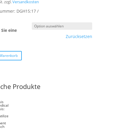
t.
zzgl.
Versandkosten
lnummer:
DGH15:17
Sie eine
Zurücksetzen
 Warenkorb
iche Produkte
is
dical
is:
tilize
ment
ach