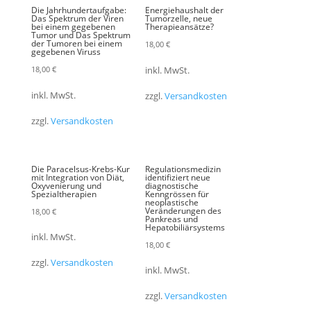
Die Jahrhundertaufgabe:
Energiehaushalt der
Das Spektrum der Viren
Tumorzelle, neue
bei einem gegebenen
Therapieansätze?
Tumor und Das Spektrum
der Tumoren bei einem
18,00
€
gegebenen Viruss
18,00
€
inkl. MwSt.
inkl. MwSt.
zzgl.
Versandkosten
zzgl.
Versandkosten
Die Paracelsus-Krebs-Kur
Regulationsmedizin
mit Integration von Diät,
identifiziert neue
Oxyvenierung und
diagnostische
Spezialtherapien
Kenngrössen für
neoplastische
Veränderungen des
18,00
€
Pankreas und
Hepatobiliärsystems
inkl. MwSt.
18,00
€
zzgl.
Versandkosten
inkl. MwSt.
zzgl.
Versandkosten