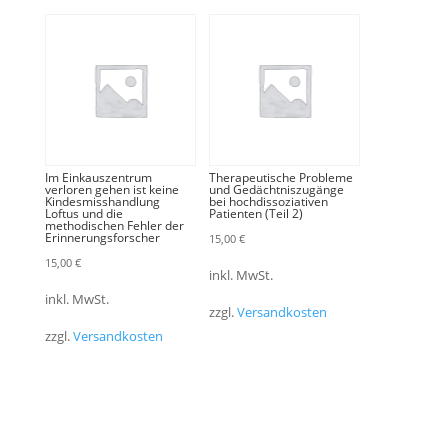
Im Einkauszentrum
Therapeutische Probleme
verloren gehen ist keine
und Gedächtniszugänge
Kindes­miss­handlung
bei hochdissoziativen
Loftus und die
Patienten (Teil 2)
methodischen Fehler der
Erinnerungs­forscher
15,00
€
15,00
€
inkl. MwSt.
inkl. MwSt.
zzgl.
Versandkosten
zzgl.
Versandkosten