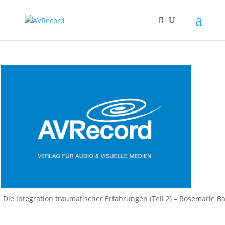
Die Integration traumatischer Erfahrungen (Teil 2) – Rosemarie B