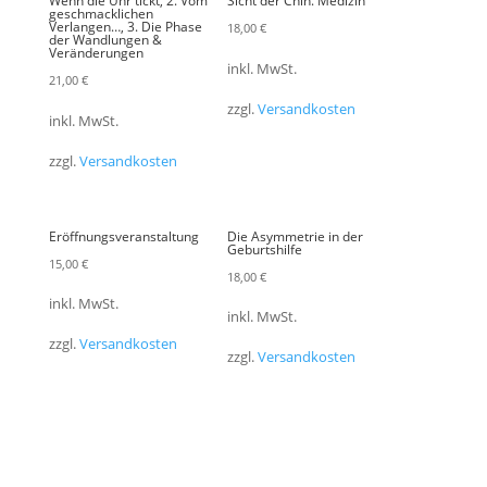
Wenn die Uhr tickt, 2. Vom
Sicht der Chin. Medizin
geschmacklichen
Verlangen…, 3. Die Phase
18,00
€
der Wandlungen &
Veränderungen
inkl. MwSt.
21,00
€
zzgl.
Versandkosten
inkl. MwSt.
zzgl.
Versandkosten
Eröffnungsveranstaltung
Die Asymmetrie in der
Geburtshilfe
15,00
€
18,00
€
inkl. MwSt.
inkl. MwSt.
zzgl.
Versandkosten
zzgl.
Versandkosten