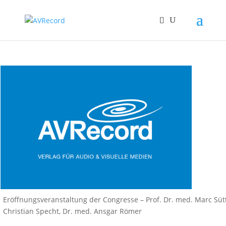
Eröffnungsveranstaltung der Congresse – Prof. Dr. med. Marc Sütt
Christian Specht, Dr. med. Ansgar Römer