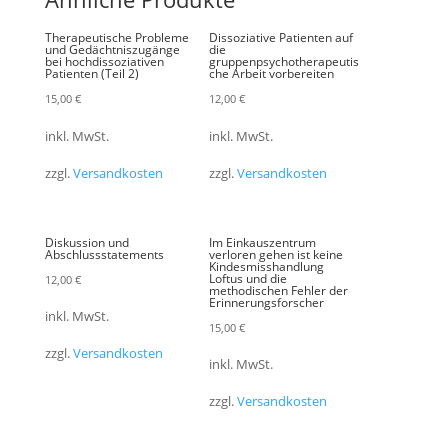
Therapeutische Probleme
Dissoziative Patienten auf
und Gedächtniszugänge
die
bei hochdissoziativen
gruppenpsychotherapeutis
Patienten (Teil 2)
che Arbeit vorbereiten
15,00
€
12,00
€
inkl. MwSt.
inkl. MwSt.
zzgl.
Versandkosten
zzgl.
Versandkosten
Diskussion und
Im Einkauszentrum
Abschlussstatements
verloren gehen ist keine
Kindes­miss­handlung
Loftus und die
12,00
€
methodischen Fehler der
Erinnerungs­forscher
inkl. MwSt.
15,00
€
zzgl.
Versandkosten
inkl. MwSt.
zzgl.
Versandkosten