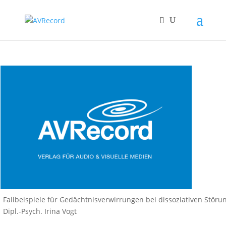
Fallbeispiele für Gedächtnisverwirrungen bei dissoziativen Störu
Dipl.-Psych. Irina Vogt