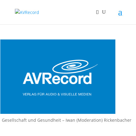
Gesellschaft und Gesundheit – Iwan (Moderation) Rickenbacher