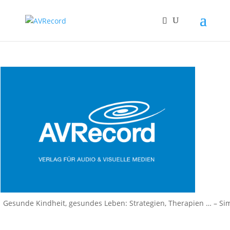
Gesunde Kindheit, gesundes Leben: Strategien, Therapien … – Si