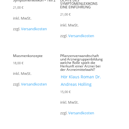
Symptomenlexikon – Teil 2
LICHTE DES
SYMPTOMENLEXIKONS
EINE EINFÜHRUNG
21,00
€
21,00
€
inkl. MwSt.
inkl. MwSt.
zzgl.
Versandkosten
zzgl.
Versandkosten
Miasmenkonzepte
Pflanzenverwandtschaft
und Arzneigruppenbildung
welche Rolle spielt die
18,00
€
Herkunft einer Arznei bei
der Arzneimittelwahl?
inkl. MwSt.
Hör Klaus Roman Dr.
Andreas Holling
zzgl.
Versandkosten
15,00
€
inkl. MwSt.
zzgl.
Versandkosten