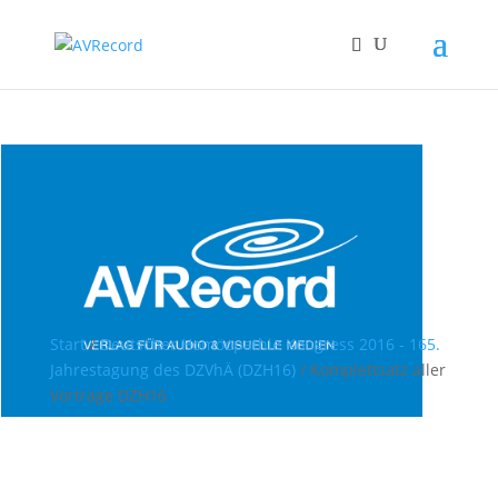
Start
/
Deutscher Homöopathie Kongress 2016 - 165.
Jahrestagung des DZVhÄ (DZH16)
/ Komplettsatz aller
Vorträge DZH16