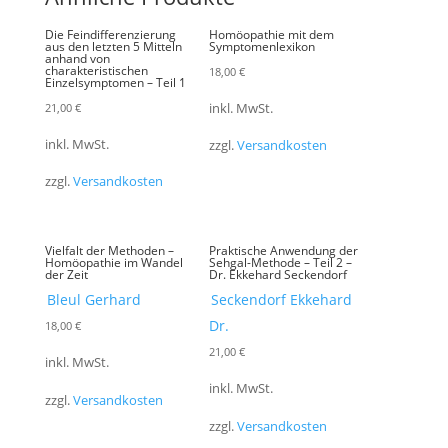
Die Feindifferenzierung
Homöopathie mit dem
aus den letzten 5 Mitteln
Symptomenlexikon
anhand von
charakteristischen
18,00
€
Einzelsymptomen – Teil 1
21,00
€
inkl. MwSt.
inkl. MwSt.
zzgl.
Versandkosten
zzgl.
Versandkosten
Vielfalt der Methoden –
Praktische Anwendung der
Homöopathie im Wandel
Sehgal-Methode – Teil 2 –
der Zeit
Dr. Ekkehard Seckendorf
Bleul Gerhard
Seckendorf Ekkehard
Dr.
18,00
€
21,00
€
inkl. MwSt.
inkl. MwSt.
zzgl.
Versandkosten
zzgl.
Versandkosten